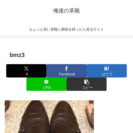
俺達の革靴
ちょっと高い革靴に興味を持ったら見るサイト
bmz3
X
Facebook
はてブ
LINE
コピー