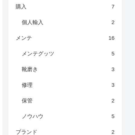
購入
7
個人輸入
2
メンテ
16
メンテグッツ
5
靴磨き
3
修理
3
保管
2
ノウハウ
5
ブランド
2