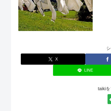
シ
X
LINE
taik