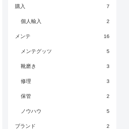
購入
7
個人輸入
2
メンテ
16
メンテグッツ
5
靴磨き
3
修理
3
保管
2
ノウハウ
5
ブランド
2