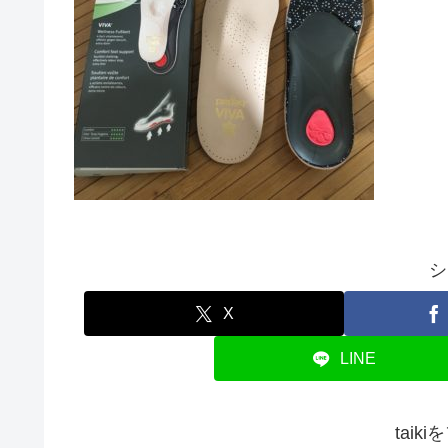
シ
X
LINE
taik