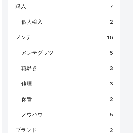
購入
7
個人輸入
2
メンテ
16
メンテグッツ
5
靴磨き
3
修理
3
保管
2
ノウハウ
5
ブランド
2