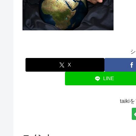
シ
X
LINE
taik