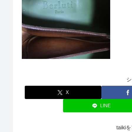
シ
X
LINE
taik