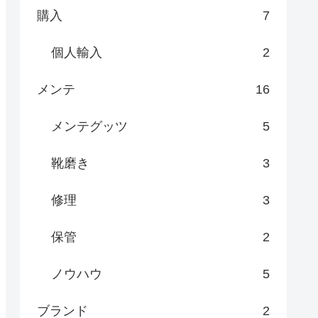
購入
7
個人輸入
2
メンテ
16
メンテグッツ
5
靴磨き
3
修理
3
保管
2
ノウハウ
5
ブランド
2