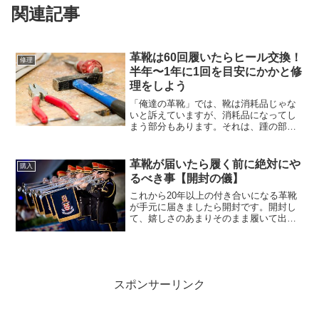
関連記事
革靴は60回履いたらヒール交換！
修理
半年〜1年に1回を目安にかかと修
理をしよう
「俺達の革靴」では、靴は消耗品じゃな
いと訴えていますが、消耗品になってし
まう部分もあります。それは、踵の部
分、そう、ヒールです。半年〜1年でヒー
ル交換はやってくる第1回 62回新品の靴
を購入してからヒール交換までにどれぐ
革靴が届いたら履く前に絶対にや
購入
らい係るのかを具体的...
るべき事【開封の儀】
これから20年以上の付き合いになる革靴
が手元に届きましたら開封です。開封し
て、嬉しさのあまりそのまま履いて出か
けてはいけません。下ろす前に行う"開封
の儀"があります。新品の靴を履く前にや
る事6つ釘〆ヒールに打ってある釘は、靴
が滑る原因になり...
スポンサーリンク