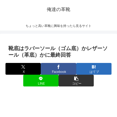
俺達の革靴
ちょっと高い革靴に興味を持ったら見るサイト
靴底はラバーソール（ゴム底）かレザーソ
ール（革底）かに最終回答
X
Facebook
はてブ
LINE
コピー